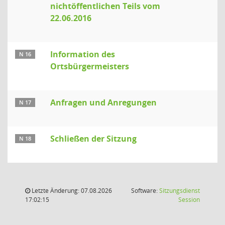
nichtöffentlichen Teils vom
22.06.2016
Information des
N 16
Ortsbürgermeisters
Anfragen und Anregungen
N 17
Schließen der Sitzung
N 18
Letzte Änderung: 07.08.2026
Software:
Sitzungsdienst
(Wird in
17:02:15
Session