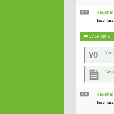
Haushalt
Ö 7
Beschluss
BV 394/2016
VO
Vorl
Gesa
Haushal
Ö 8
Beschluss