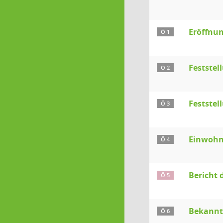
Eröffnun
Ö 1
Festste
Ö 2
Feststel
Ö 3
Einwohn
Ö 4
Bericht 
Ö 5
Bekanntg
Ö 6