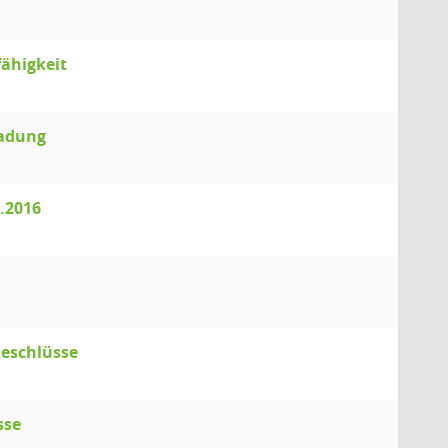
fähigkeit
ladung
2.2016
Beschlüsse
sse