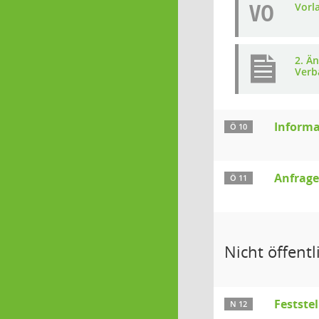
VO
Vorl
2. Ä
Verb
Informa
Ö 10
Anfrag
Ö 11
Nicht öffentli
Festste
N 12