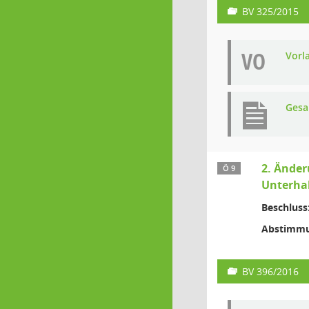
BV 325/2015
VO
Vorl
Gesa
2. Änder
Ö 9
Unterha
Beschluss
Abstimmu
BV 396/2016