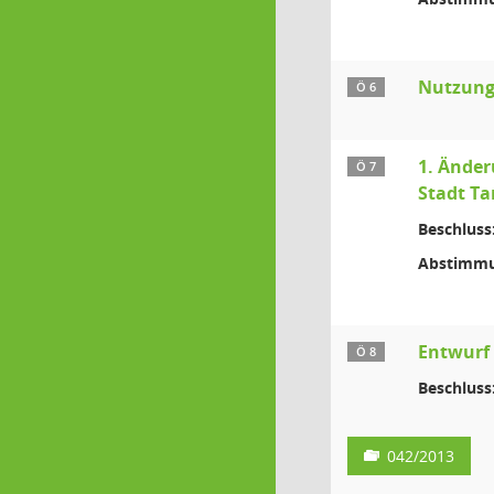
Nutzung
Ö 6
1. Änder
Ö 7
Stadt T
Beschluss
Abstimmu
Entwurf 
Ö 8
Beschluss
042/2013