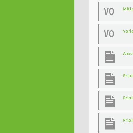
VO
Mitt
VO
Vorl
Ansch
Priol
Prio
Priol