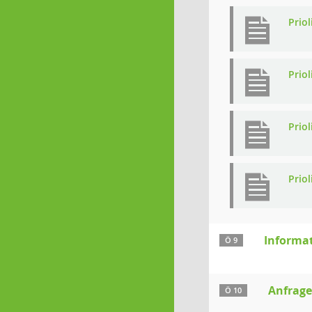
Priol
Priol
Priol
Priol
Informa
Ö 9
Anfrag
Ö 10