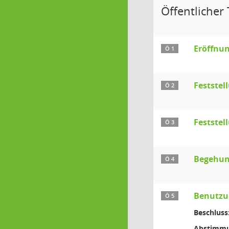
Öffentlicher T
Eröffnun
Ö 1
Festste
Ö 2
Feststel
Ö 3
Begehung
Ö 4
Benutzu
Ö 5
Beschluss
Abstimmu