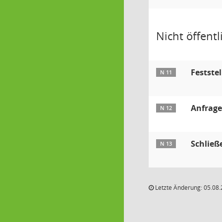
Nicht öffentli
Festste
N 11
Anfrag
N 12
Schließ
N 13
Letzte Änderung: 05.08.