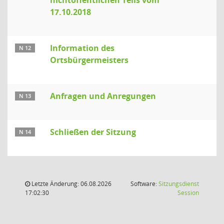
nichtöffentlichen Teils vom
17.10.2018
Information des
N 12
Ortsbürgermeisters
Anfragen und Anregungen
N 13
Schließen der Sitzung
N 14
Letzte Änderung: 06.08.2026
Software:
Sitzungsdienst
(Wird in
17:02:30
Session