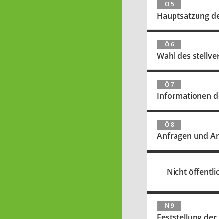
Ö 5
Hauptsatzung de
Ö 6
Wahl des stellv
Ö 7
Informationen d
Ö 8
Anfragen und A
Nicht öffentlic
N 9
Feststellung der