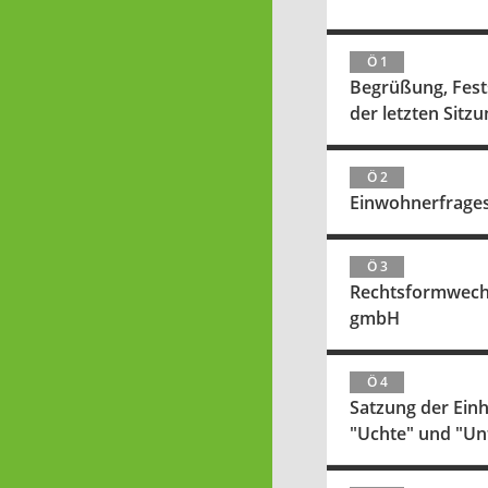
Ö 1
Begrüßung, Fests
der letzten Sitzu
Ö 2
Einwohnerfrage
Ö 3
Rechtsformwechs
gmbH
Ö 4
Satzung der Ein
"Uchte" und "Un