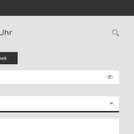
 Uhr
Rec
eit