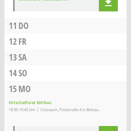
11
DO
12
FR
13
SA
14
SO
15
MO
Ortschaftsrat Bittkau
18:30-19:45 Uhr
Clubraum, Poststraße 4 in Bittkau