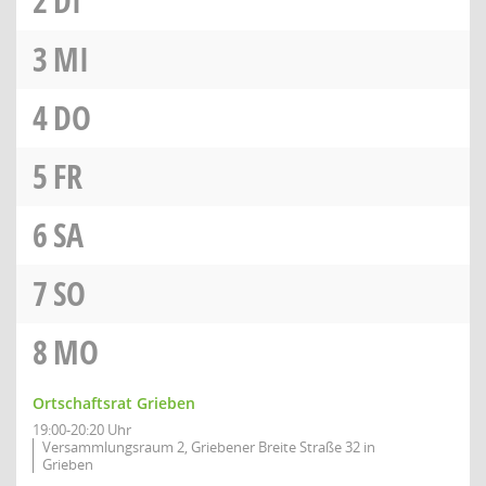
2
DI
3
MI
4
DO
5
FR
6
SA
7
SO
8
MO
Ortschaftsrat Grieben
19:00-20:20 Uhr
Versammlungsraum 2, Griebener Breite Straße 32 in
Grieben