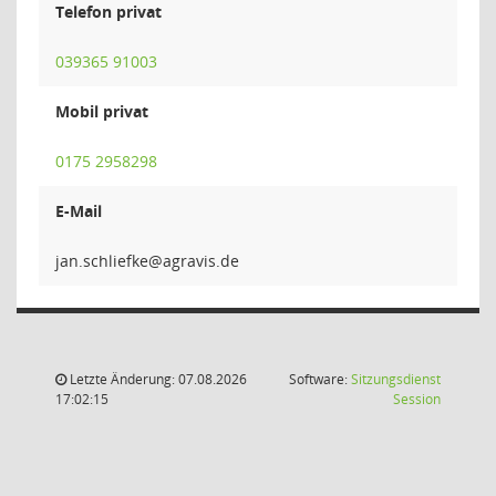
Telefon privat
039365 91003
Mobil privat
0175 2958298
E-Mail
ekfeil
Letzte Änderung: 07.08.2026
Software:
Sitzungsdienst
(Wird in
17:02:15
Session