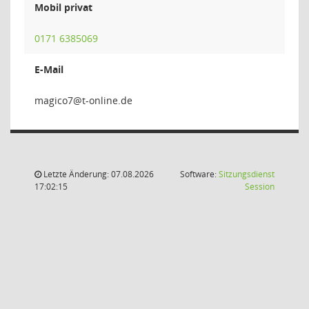
Mobil privat
0171 6385069
E-Mail
7oc
Letzte Änderung: 07.08.2026
Software:
Sitzungsdienst
(Wird in
17:02:15
Session