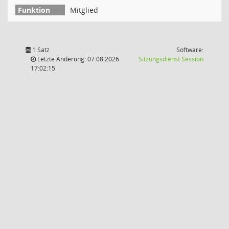
Mitglied
1 Satz
Software:
(Wird in
Letzte Änderung: 07.08.2026
Sitzungsdienst
Session
17:02:15