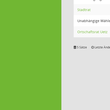
Stadtrat
Unabhängige Wähle
Ortschaftsrat Uetz
5 Sätze
Letzte Ände