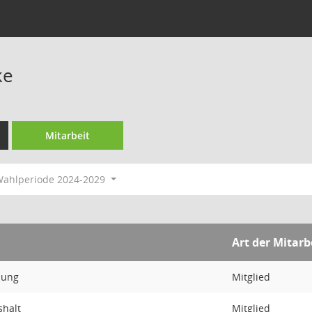
ke
Mitarbeit
ahlperiode 2024-2029
Art der Mitarb
dung
Mitglied
shalt
Mitglied