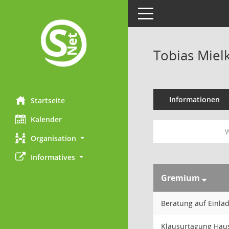
Toggle navigation
Tobias Miel
Informationen
Startseite
Kalender
W
Organisation
Informatives
Gremium
Beratung auf Einla
Klausurtagung Hau