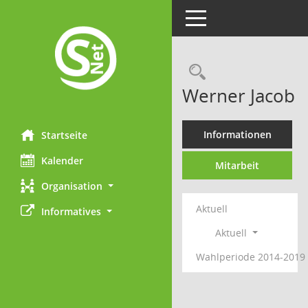
Toggle navigation
Rechercheau
Werner Jacob
Informationen
Startseite
Kalender
Mitarbeit
Organisation
Aktuell
Informatives
Aktuell
Wahlperiode 2014-2019