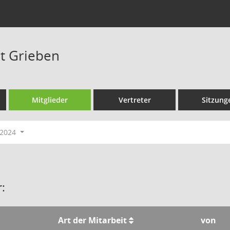
at Grieben
Mitglieder
Vertreter
Sitzung
-2024
:
Art der Mitarbeit
von