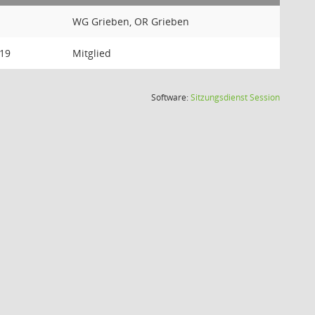
WG Grieben, OR Grieben
019
Mitglied
(Wird in
Software:
Sitzungsdienst
Session