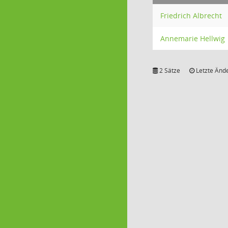
Friedrich Albrecht
Annemarie Hellwig
2 Sätze
Letzte Ände