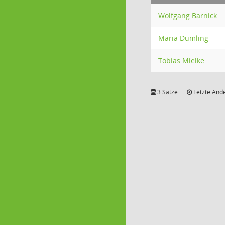
Wolfgang Barnick
Maria Dümling
Tobias Mielke
3 Sätze
Letzte Ände