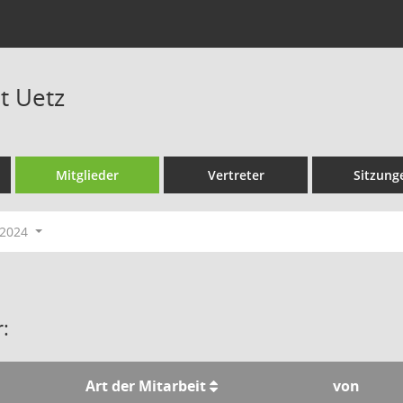
t Uetz
Mitglieder
Vertreter
Sitzung
-2024
:
Art der Mitarbeit
von