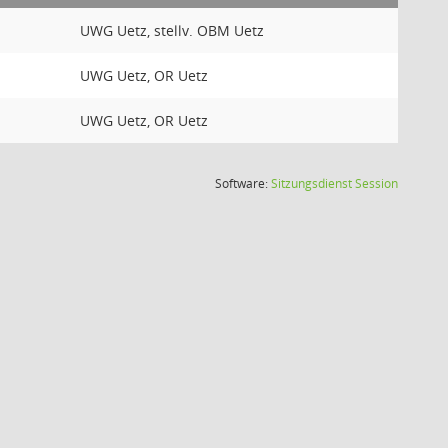
UWG Uetz, stellv. OBM Uetz
UWG Uetz, OR Uetz
UWG Uetz, OR Uetz
(Wird in
Software:
Sitzungsdienst
Session