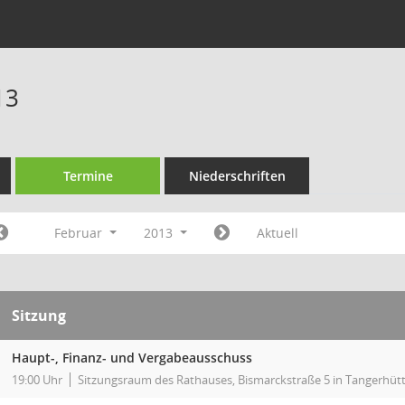
13
Termine
Niederschriften
Februar
2013
Aktuell
Sitzung
Haupt-, Finanz- und Vergabeausschuss
19:00 Uhr
Sitzungsraum des Rathauses, Bismarckstraße 5 in Tangerhüt