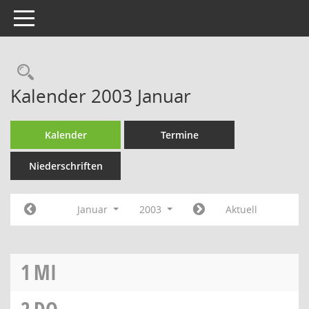
Toggle navigation
Rechercheauswahl
Kalender 2003 Januar
Kalender
Termine
Niederschriften
Januar
2003
Aktuell
1
MI