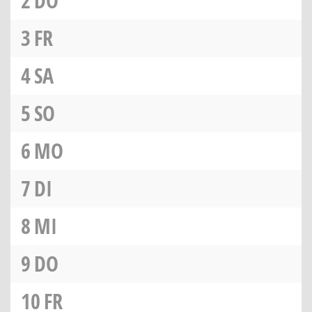
2
DO
3
FR
4
SA
5
SO
6
MO
7
DI
8
MI
9
DO
10
FR