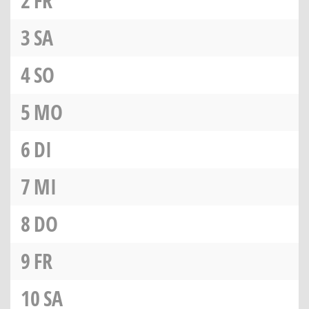
2
FR
3
SA
4
SO
5
MO
6
DI
7
MI
8
DO
9
FR
10
SA