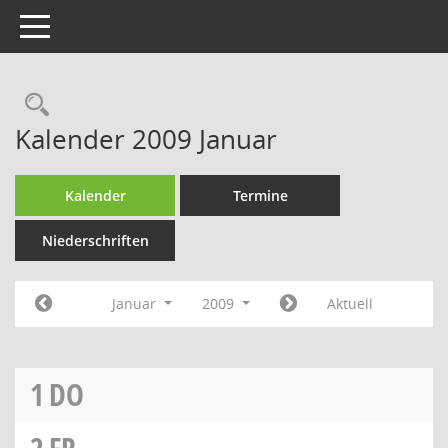
Toggle navigation
Rechercheauswahl
Kalender 2009 Januar
Kalender
Termine
Niederschriften
Januar
2009
Aktuell
1
DO