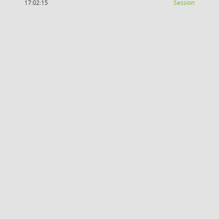
(Wird in
17:02:15
Session