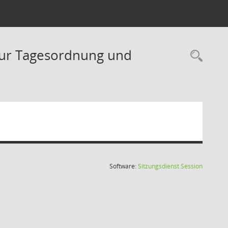
zur Tagesordnung und
Rec
(Wird in
Software:
Sitzungsdienst
Session