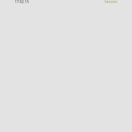
(Wird in
17:02:15
Session