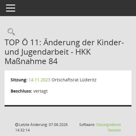
Toggle navigation
Rechercheauswahl
TOP Ö 11: Änderung der Kinder-
und Jugendarbeit - HKK
Maßnahme 84
Sitzung:
14.11.2023
Ortschaftsrat Lüderitz
Beschluss:
vertagt
Letzte Änderung: 07.08.2026
Software:
Sitzungsdienst
(Wird in
14:32:14
Session