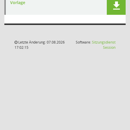
Vorlage
Letzte Änderung: 07.08.2026
Software:
Sitzungsdienst
(Wird in
17:02:15
Session