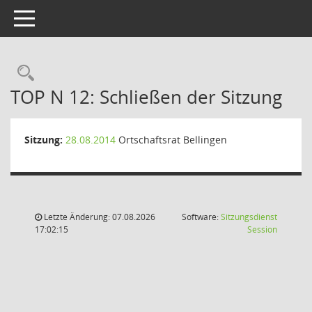
Toggle navigation
Rechercheauswahl
TOP N 12: Schließen der Sitzung
Sitzung:
28.08.2014
Ortschaftsrat Bellingen
Letzte Änderung: 07.08.2026
Software:
Sitzungsdienst
(Wird in
17:02:15
Session