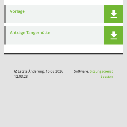
Vorlage
Anträge Tangerhütte
Letzte Änderung: 10.08.2026
Software:
Sitzungsdienst
(Wird in
12:03:28
Session