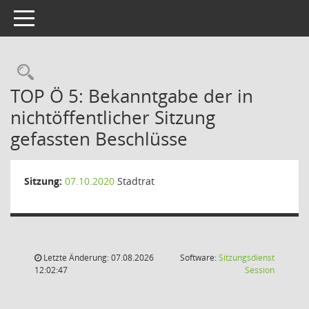
Toggle navigation
Rechercheauswahl
TOP Ö 5: Bekanntgabe der in
nichtöffentlicher Sitzung
gefassten Beschlüsse
Sitzung:
07.10.2020
Stadtrat
Letzte Änderung: 07.08.2026
Software:
Sitzungsdienst
(Wird in
12:02:47
Session