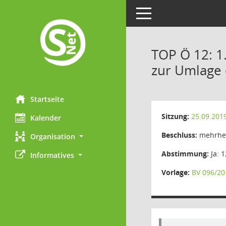
Toggle navigation
TOP Ö 12: 1
zur Umlage 
Startseite
Sitzung:
25.09.201
Kalender
Beschluss:
mehrhei
Organisation
Abstimmung:
Ja: 1
Informatives
Vorlage:
BV 096/20