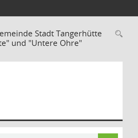
gemeinde Stadt Tangerhütte
Rec
te" und "Untere Ohre"