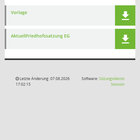
Vorlage
AktuellFriedhofssatzung EG
Letzte Änderung: 07.08.2026
Software:
Sitzungsdienst
(Wird in
17:02:15
Session