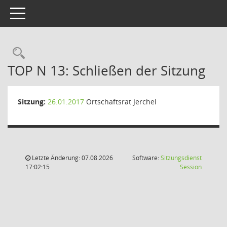
Toggle navigation
Rechercheauswahl
TOP N 13: Schließen der Sitzung
Sitzung:
26.01.2017
Ortschaftsrat Jerchel
Letzte Änderung: 07.08.2026
Software:
Sitzungsdienst
(Wird in
17:02:15
Session