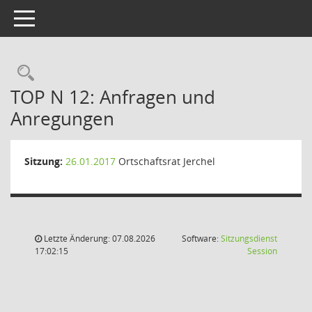
Toggle navigation
Rechercheauswahl
TOP N 12: Anfragen und
Anregungen
Sitzung:
26.01.2017
Ortschaftsrat Jerchel
Letzte Änderung: 07.08.2026
Software:
Sitzungsdienst
(Wird in
17:02:15
Session