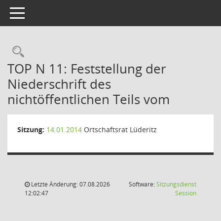
Toggle navigation
Rechercheauswahl
TOP N 11: Feststellung der
Niederschrift des
nichtöffentlichen Teils vom
Sitzung:
14.01.2014
Ortschaftsrat Lüderitz
Letzte Änderung: 07.08.2026
Software:
Sitzungsdienst
(Wird in
12:02:47
Session