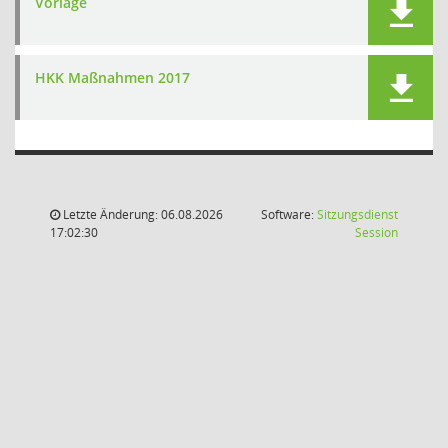
Vorlage
HKK Maßnahmen 2017
Letzte Änderung: 06.08.2026
Software:
Sitzungsdienst
(Wird in
17:02:30
Session