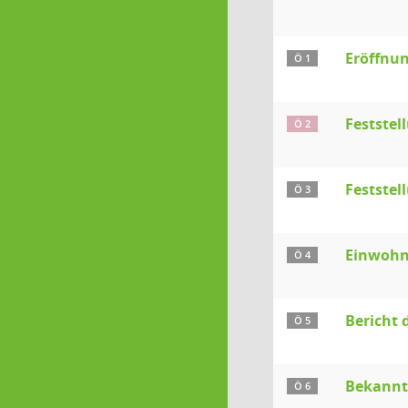
Eröffnun
Ö 1
Festste
Ö 2
Feststel
Ö 3
Einwohn
Ö 4
Bericht 
Ö 5
Bekanntg
Ö 6