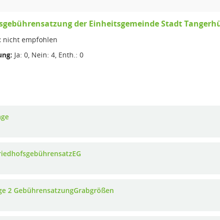
fsgebührensatzung der Einheitsgemeinde Stadt Tangerh
:
nicht empfohlen
ng:
Ja: 0, Nein: 4, Enth.: 0
age
riedhofsgebührensatzEG
ge 2 GebührensatzungGrabgrößen