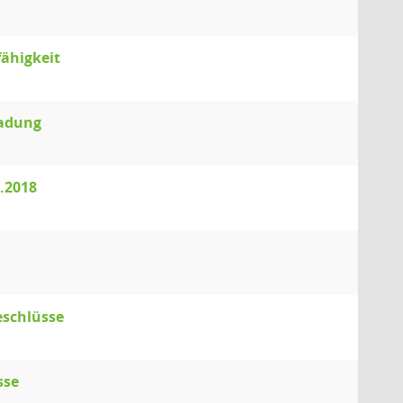
fähigkeit
ladung
1.2018
eschlüsse
sse