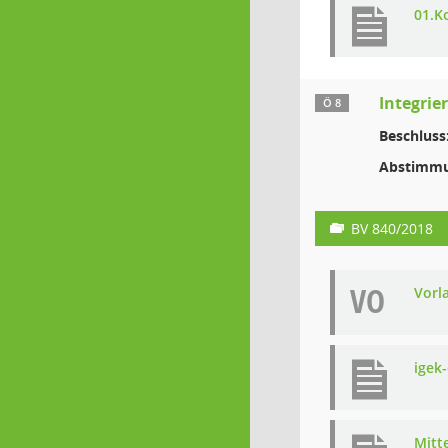
01.K
Integrie
Ö 8
Beschluss
Abstimmu
BV 840/2018
VO
Vorl
igek
Mitt