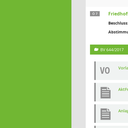
Friedho
Ö 7
Beschluss
Abstimmu
BV 644/2017
VO
Vorl
AktF
Anla