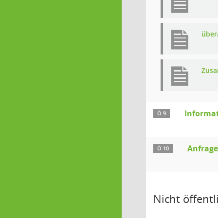
über
Zusa
Informat
Ö 9
Anfrag
Ö 10
Nicht öffentli