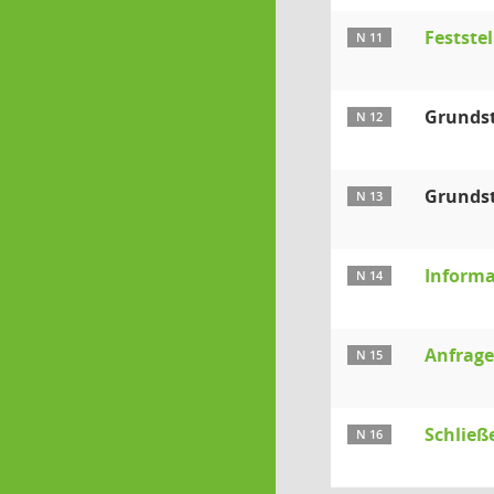
Festste
N 11
Grundst
N 12
Grundst
N 13
Informa
N 14
Anfrag
N 15
Schließ
N 16