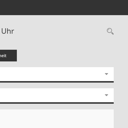
0 Uhr
Rec
eit