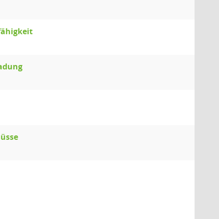
fähigkeit
ladung
lüsse