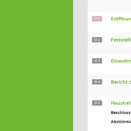
Eröffnun
Ö 1
Festste
Ö 2
Einwohn
Ö 3
Bericht 
Ö 4
Haushal
Ö 5
Beschluss
Abstimmu