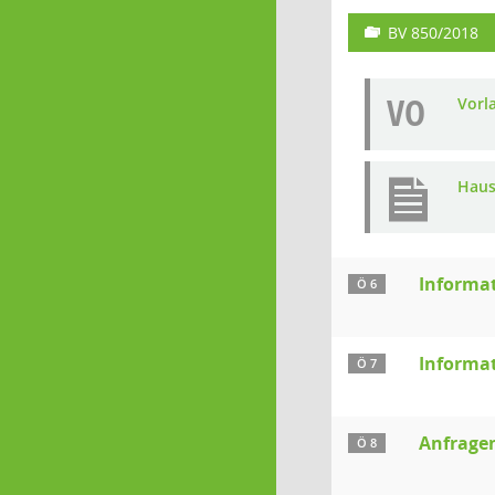
BV 850/2018
VO
Vorl
Haus
Informa
Ö 6
Informat
Ö 7
Anfrage
Ö 8