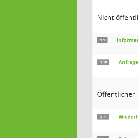
Nicht öffentli
Informat
N 9
Anfrag
N 10
Öffentlicher T
Wiederh
Ö 11