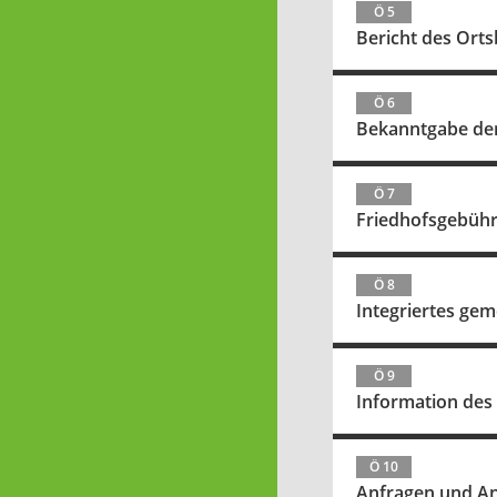
Ö 5
Bericht des Ort
Ö 6
Bekanntgabe der 
Ö 7
Friedhofsgebühr
Ö 8
Integriertes ge
Ö 9
Information des
Ö 10
Anfragen und A