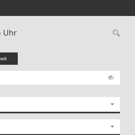
5 Uhr
Rec
eit