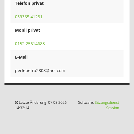
Telefon privat
039365 41281
Mobil privat
0152 25614683
E-Mail
8082art
Letzte Änderung: 07.08.2026
Software:
Sitzungsdienst
(Wird in
14:32:14
Session