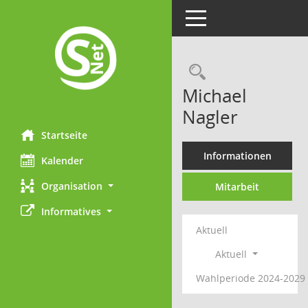
Toggle navigation
Rechercheau
Michael
Nagler
Startseite
Informationen
Kalender
Organisation
Mitarbeit
Informatives
Aktuell
Aktuell
Wahlperiode 2024-2029