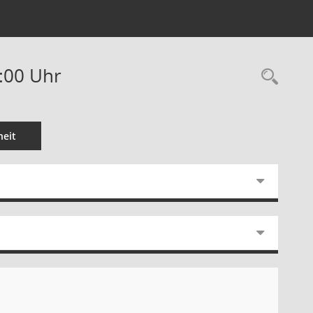
0:00 Uhr
Rec
eit