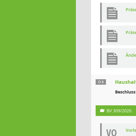
Präs
Präs
Ände
Haushal
Ö 8
Beschluss
BV 309/2020
VO
Vorl