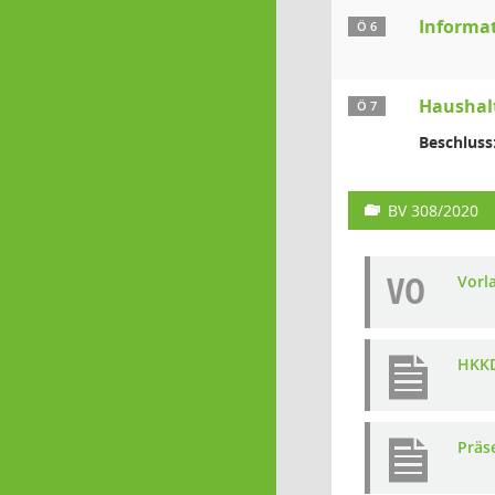
Informat
Ö 6
Haushalt
Ö 7
Beschluss
BV 308/2020
VO
Vorl
HKK
Präs