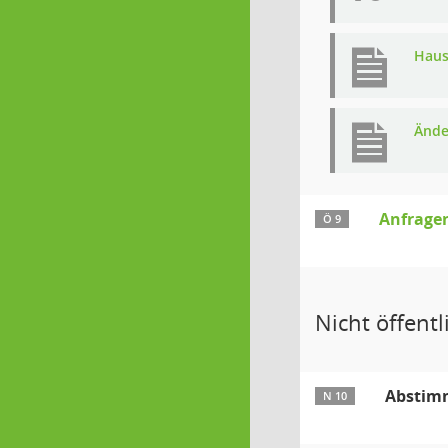
Haus
Ände
Anfrage
Ö 9
Nicht öffentli
Abstimm
N 10