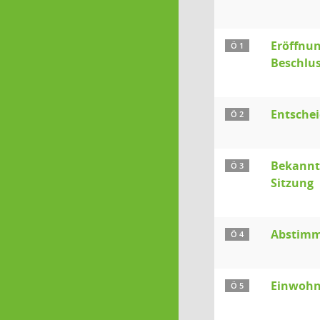
Eröffnun
Ö 1
Beschlu
Entsche
Ö 2
Bekanntg
Ö 3
Sitzung
Abstimmu
Ö 4
Einwohn
Ö 5