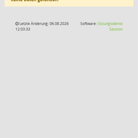
Letzte Änderung: 06.08.2026
Software:
Sitzungsdienst
(Wird in
12:03:33
Session