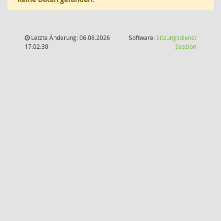
Letzte Änderung: 06.08.2026
Software:
Sitzungsdienst
(Wird in
17:02:30
Session