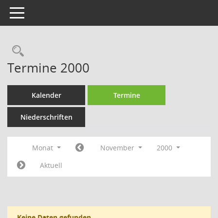
Toggle navigation
Rechercheauswahl
Termine 2000
Kalender
Termine
Niederschriften
Monat
November
2000
Aktuell
Keine Daten gefunden.