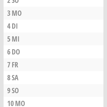
2
SO
3
MO
4
DI
5
MI
6
DO
7
FR
8
SA
9
SO
10
MO