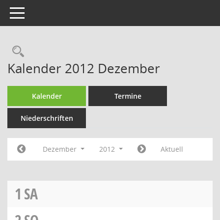
Toggle navigation
Rechercheauswahl
Kalender 2012 Dezember
Kalender
Termine
Niederschriften
Dezember
2012
Aktuell
1
SA