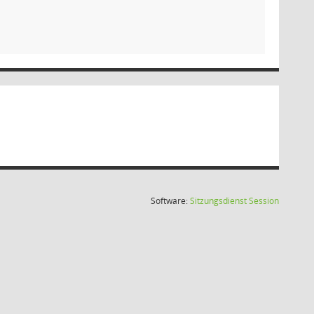
(Wird in
Software:
Sitzungsdienst
Session