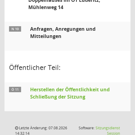
Doppelhauses im OT Lüderitz,
Mühlenweg 14
Anfragen, Anregungen und
N 10
Mitteilungen
Öffentlicher Teil:
Herstellen der Öffentlichkeit und
Ö 11
Schließung der Sitzung
Letzte Änderung: 07.08.2026
Software:
Sitzungsdienst
(Wird in
14:32:14
Session