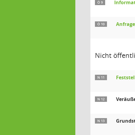
Informat
Ö 9
Anfrag
Ö 10
Nicht öffentli
Festste
N 11
Veräuß
N 12
Grunds
N 13