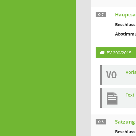
Hauptsa
Ö 7
Beschluss
Abstimmu
BV 200/2015
VO
Vorl
Text
Satzung 
Ö 8
Beschluss