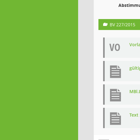
Abstimmu
BV 227/2015
VO
Vorl
gült
MBl.
Text