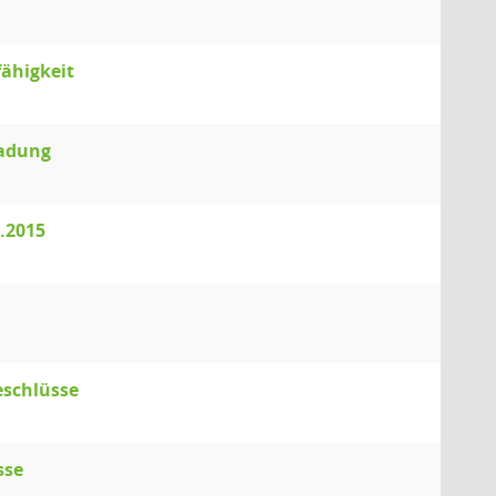
fähigkeit
ladung
6.2015
eschlüsse
sse