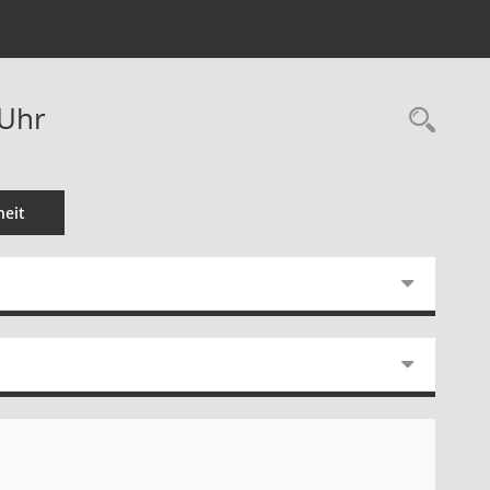
 Uhr
Rec
eit