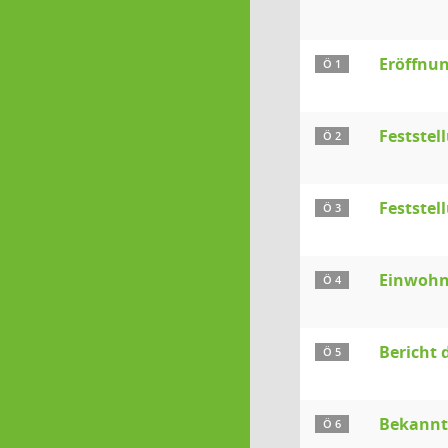
Eröffnun
Ö 1
Festste
Ö 2
Feststel
Ö 3
Einwohn
Ö 4
Bericht 
Ö 5
Bekanntg
Ö 6