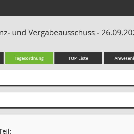
anz- und Vergabeausschuss - 26.09.20
Tagesordnung
TOP-Liste
Anwesenh
eil: