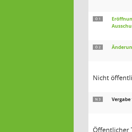
Eröffnun
Ö 1
Ausschus
Änderun
Ö 2
Nicht öffentli
Vergabe
N 3
Öffentlicher T