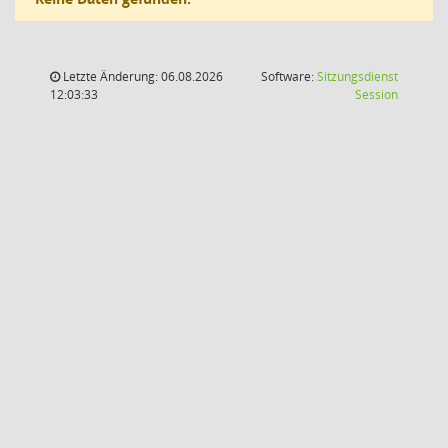
Letzte Änderung: 06.08.2026
Software:
Sitzungsdienst
(Wird in
12:03:33
Session