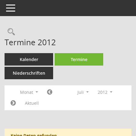
Toggle navigation
Rechercheauswahl
Termine 2012
Kalender
Termine
Niederschriften
Monat
Juli
2012
Aktuell
Keine Daten gefunden.