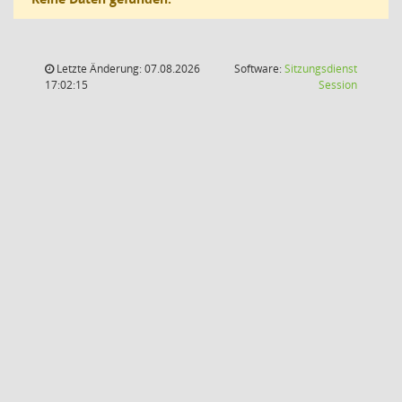
Letzte Änderung: 07.08.2026
Software:
Sitzungsdienst
(Wird in
17:02:15
Session