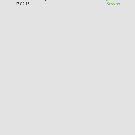
(Wird in
17:02:15
Session