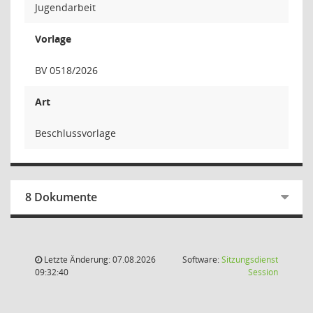
Jugendarbeit
Vorlage
BV 0518/2026
Art
Beschlussvorlage
8 Dokumente
Letzte Änderung: 07.08.2026
Software:
Sitzungsdienst
(Wird in
09:32:40
Session