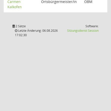
Carmen
Ortsbürgermeister/in
OBM
Kalkofen
2 Sätze
Software:
(Wird in
Letzte Änderung: 06.08.2026
Sitzungsdienst
Session
17:02:30