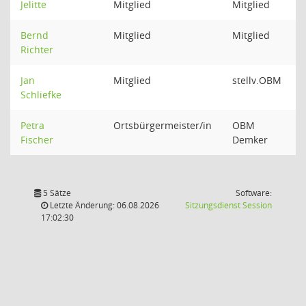
Jelitte
Mitglied
Mitglied
Bernd
Mitglied
Mitglied
Richter
Jan
Mitglied
stellv.OBM
Schliefke
Petra
Ortsbürgermeister/in
OBM
Fischer
Demker
5 Sätze
Software:
(Wird in
Letzte Änderung: 06.08.2026
Sitzungsdienst
Session
17:02:30