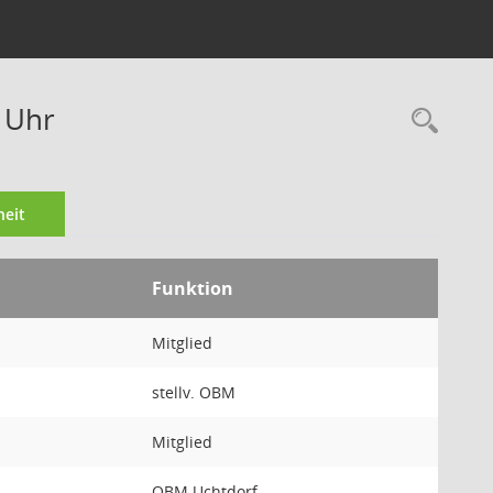
0 Uhr
Rec
eit
Funktion
Mitglied
stellv. OBM
Mitglied
OBM Uchtdorf