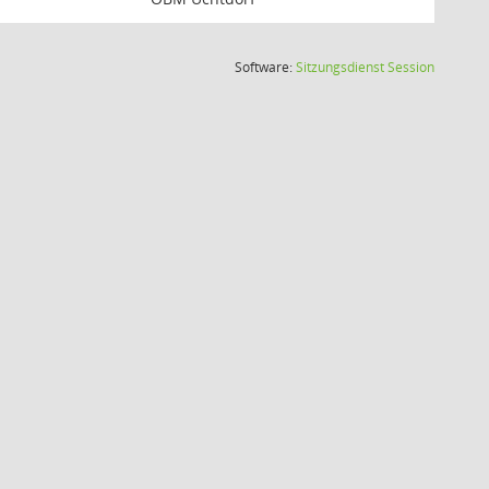
(Wird in
Software:
Sitzungsdienst
Session