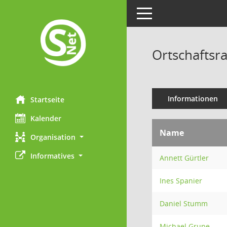
Toggle navigation
Ortschaftsra
Informationen
Startseite
Kalender
Name
Organisation
Informatives
Annett Gürtler
Ines Spanier
Daniel Stumm
Michael Grupe